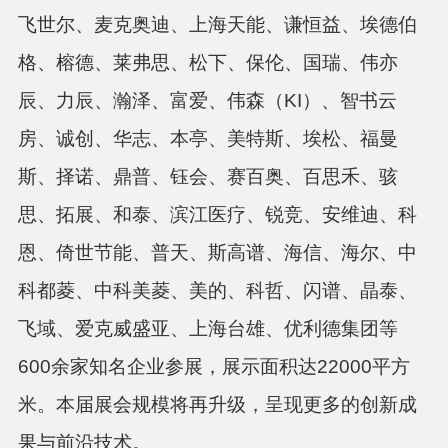
飞世尔、麦克奥迪、上海天能、谦恒益、埃德伯
格、榕德、莱弗思、松下、保伦、国瑞、伟亦
辰、力辰、瀚泽、富爱、伟森（KI）、智书云
房、诚创、华志、本亭、美特斯、埃松、福曼
斯、择诺、鼎普、钰会、赛百奥、百思禾、骇
思、拓展、和泰、滨江医疗、锐竞、安维迪、科
恩、倚世节能、普天、斯高谱、海信、海尔、中
科都菱、中科美菱、美的、科哲、闪谱、晶泰、
飞域、爱克威盛亚、上海台雄、优利德集团等
600余家知名企业参展，展示面积达22000平方
米。本届展会规模将再升级，呈现更多的创新成
果与前沿技术。