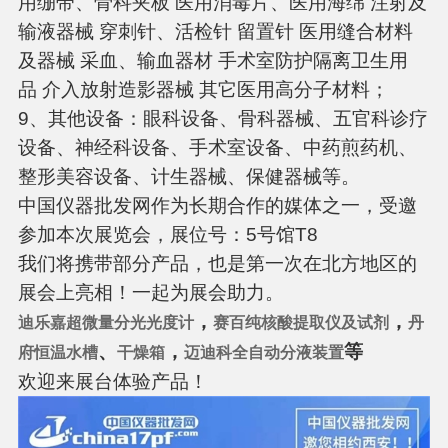
用绷带、骨科夹板 医用消毒片、医用海绵 注射及
输液器械 穿刺针、活检针 留置针 医用缝合材料
及器械 采血、输血器材 手术室防护隔离卫生用
品 介入放射造影器械 其它医用高分子材料；
9、其他设备：眼科设备、骨科器械、五官科诊疗
设备、神经科设备、手术室设备、中药煎药机、
整形美容设备、计生器械、保健器械等。
中国仪器批发网作为长期合作的媒体之一，受邀
参加本次展览会，展位号：5号馆T8
我们将携带部分产品，也是第一次在北方地区的
展会上亮相！一起为展会助力。
，
，
迪乐嘉超微量分光光度计
赛百纯核酸提取仪及试剂
丹
、
，
等
府恒温水槽
干燥箱
迈迪科全自动分液装置
欢迎来展台体验产品！