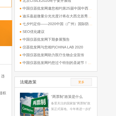
●
北京CISILE2020终于要开展啦
●
中国仪器批发网邀您相约第25届中国中西部（合肥）医疗器械
●
迪乐嘉超微量分光光度计将在大西北首秀（第三十八届西部国际医疗器械展）
●
七夕约定你——2020中国（广州）国际防疫物资展
●
SEO优化建议
●
中国仪器批发网下期参展预告
●
仪器批发网与您相约CHINA LAB 2020
●
中国仪器批发网助力医疗生物企业宣传
●
中国仪器批发网约您过个特别的圣诞节！！！
，违
法规政策
更多
侵权
“两票制”政策是什么
备受关注的国家版“两票制”政
策正式落地。今年将进一步扩
大“两票制”实施范围，争取