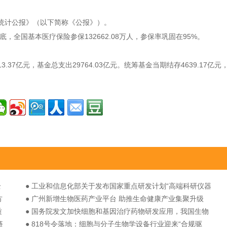
展统计公报》（以下简称《公报》）。
，全国基本医疗保险参保132662.08万人，参保率巩固在95%。
.37亿元，基金总支出29764.03亿元。统筹基金当期结存4639.17亿元
全
● 工业和信息化部关于发布国家重点研发计划“高端科研仪器
方
研制”重点专项 2026年度（第一批）项目申报指南的通知
● 广州新增生物医药产业平台 助推生命健康产业集聚升级
质
● 国务院发文加快细胞和基因治疗药物研发应用，我国生物
链
医药产业迎来顶层战略升级
● 818号令落地：细胞与分子生物学设备行业迎来“合规驱