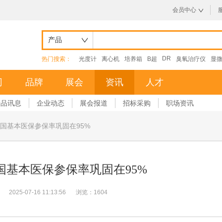
会员中心
产品
DR
热门搜索：
光度计
离心机
培养箱
B超
臭氧治疗仪
显
司
品牌
展会
资讯
人才
产品讯息
企业动态
展会报道
招标采购
职场资讯
国基本医保参保率巩固在95%
国基本医保参保率巩固在95%
2025-07-16 11:13:56
浏览：1604