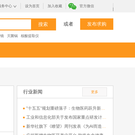
服务中心
设为首页
加入收藏
官方微信
|
或者
发布求购
微镜
灭菌锅
核酸提取仪
行业新闻
更多
●
"十五五"规划重磅落子：生物医药跃升新兴支柱产业，全链条支持开启行业新纪元
●
工业和信息化部关于发布国家重点研发计划“高端科研仪器研制”重点专项 2026年度（第一批）项目申报指南的通知
●
新华社旗下《瞭望》周刊发表《为AI而造：科研仪器新方向》