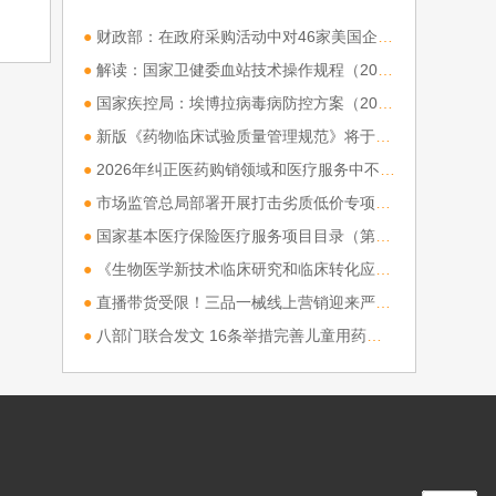
2018年在全国推开。那么医
●
财政部：在政府采购活动中对46家美国企业采取相关措施
改两票制是什么意思？
[详细]
●
解读：国家卫健委血站技术操作规程（2026版）
●
国家疾控局：埃博拉病毒病防控方案（2026年版）
●
新版《药物临床试验质量管理规范》将于9月1日起施行
●
2026年纠正医药购销领域和医疗服务中不正之风工作要点
●
市场监管总局部署开展打击劣质低价专项行动
●
国家基本医疗保险医疗服务项目目录（第一批）制定工作方案》政策解读
●
《生物医学新技术临床研究和临床转化应用管理条例》（国务院令第 818 号）正式实施
●
直播带货受限！三品一械线上营销迎来严格新规
●
八部门联合发文 16条举措完善儿童用药供应保障