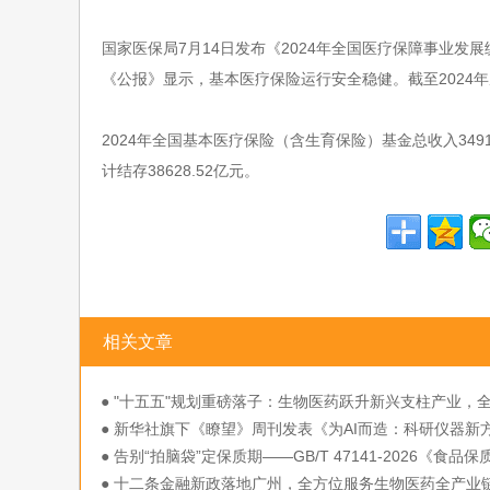
国家医保局7月14日发布《2024年全国医疗保障事业发
《公报》显示，基本医疗保险运行安全稳健。截至2024年底
2024年全国基本医疗保险（含生育保险）基金总收入34913
计结存38628.52亿元。
相关文章
● "十五五"规划重磅落子：生物医药跃升新兴支柱产业，
链条支持开启行业新纪元
● 新华社旗下《瞭望》周刊发表《为AI而造：科研仪器新
向》
● 告别“拍脑袋”定保质期——GB/T 47141-2026《食品保
期确定指南》深度解析
● 十二条金融新政落地广州，全方位服务生物医药全产业