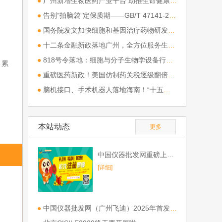
●
广州新增生物医药产业平台 助推生命健康产业集聚升级
●
告别“拍脑袋”定保质期——GB/T 47141-2026《食品保质期确定指南》深度解析
●
国务院发文加快细胞和基因治疗药物研发应用，我国生物医药产业迎来顶层战略升级
●
十二条金融新政落地广州，全方位服务生物医药全产业链
●
818号令落地：细胞与分子生物学设备行业迎来“合规驱动”新格局
，累
●
重磅医药新政！美国仿制药关税逐级翻倍，最高 200%
●
脑机接口、手术机器人落地海南！“十五五” 布局全链条智慧医疗
本站动态
更多
中国仪器批发网重磅上线，欢迎免费注册！
[详细]
●
中国仪器批发网（广州飞迪）2025年首发参展第一站CHINA LAB 2025