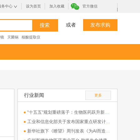
服务中心
设为首页
加入收藏
官方微信
|
或者
发布求购
微镜
灭菌锅
核酸提取仪
行业新闻
更多
●
"十五五"规划重磅落子：生物医药跃升新兴支柱产业，全链条支持开启行业新纪元
●
工业和信息化部关于发布国家重点研发计划“高端科研仪器研制”重点专项 2026年度（第一批）项目申报指南的通知
●
新华社旗下《瞭望》周刊发表《为AI而造：科研仪器新方向》