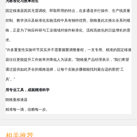
为标准化与效率而生
固定移液器因其
无需调校、即取即用
的特点，在多通道并行操作、生产线质量
控制、教学演示及标准化实验流程中具有独特优势。朗格曼此次推出全系列规
格，正是为了响应科研与工业领域对
操作标准化、流程高效化
的日益增长的需
求。
“许多重复性实验环节其实并不需要频繁调整量程，一支专用、精准的固定移液
器往往更能提升工作效率并降低人为误差。”朗格曼产品经理表示，“我们希望
通过提供如此齐全的规格选择，让每个实验步骤都能找到最合适的那把‘工
具’。”
用专业工具，成就精准科学
朗格曼移液器
精准每一滴，信赖每一步。
相关推荐