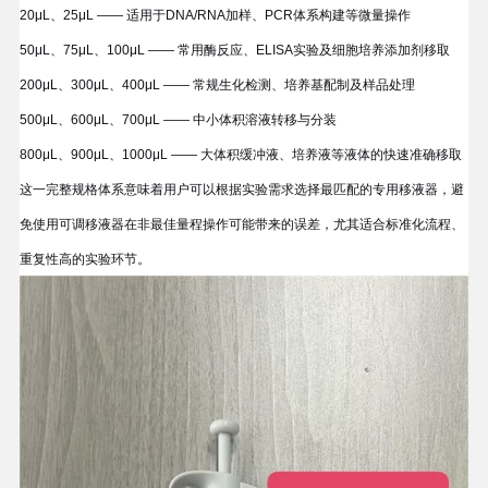
20μL、25μL
—— 适用于DNA/RNA加样、PCR体系构建等微量操作
50μL、75μL、100μL
—— 常用酶反应、ELISA实验及细胞培养添加剂移取
200μL、300μL、400μL
—— 常规生化检测、培养基配制及样品处理
500μL、600μL、700μL
—— 中小体积溶液转移与分装
800μL、900μL、1000μL
—— 大体积缓冲液、培养液等液体的快速准确移取
这一完整规格体系意味着用户可以根据实验需求选择最匹配的专用移液器，避
免使用可调移液器在非最佳量程操作可能带来的误差，尤其适合标准化流程、
重复性高的实验环节。