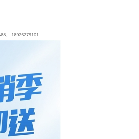
488
、
18926279101