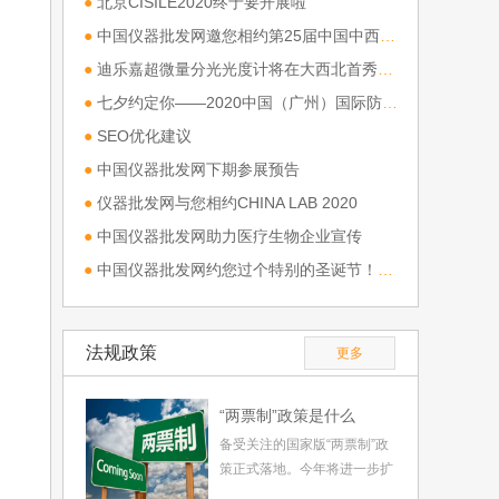
●
北京CISILE2020终于要开展啦
●
中国仪器批发网邀您相约第25届中国中西部（合肥）医疗器械
●
迪乐嘉超微量分光光度计将在大西北首秀（第三十八届西部国际医疗器械展）
●
七夕约定你——2020中国（广州）国际防疫物资展
●
SEO优化建议
●
中国仪器批发网下期参展预告
●
仪器批发网与您相约CHINA LAB 2020
●
中国仪器批发网助力医疗生物企业宣传
●
中国仪器批发网约您过个特别的圣诞节！！！
法规政策
更多
“两票制”政策是什么
备受关注的国家版“两票制”政
策正式落地。今年将进一步扩
大“两票制”实施范围，争取