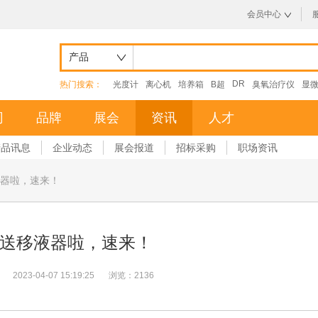
会员中心
产品
DR
热门搜索：
光度计
离心机
培养箱
B超
臭氧治疗仪
显
司
品牌
展会
资讯
人才
产品讯息
企业动态
展会报道
招标采购
职场资讯
器啦，速来！
送移液器啦，速来！
2023-04-07 15:19:25
浏览：2136