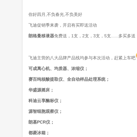
你好四月,不负春光,不负美好
飞迪促销季来袭，开启有买即送活动
朗格曼移液器
免费送，1支，2支，3支，5支......多买多
飞迪主营的八大品牌产品线均参与本次活动，赶紧上车吧
可成离心机、均质器、浓缩仪；
赛百纯核酸提取仪、全自动样品处理系统；
华盛源摇床；
科迪云享酶标仪；
源智细胞观察仪；
朗基PCR仪；
都菱冰箱；