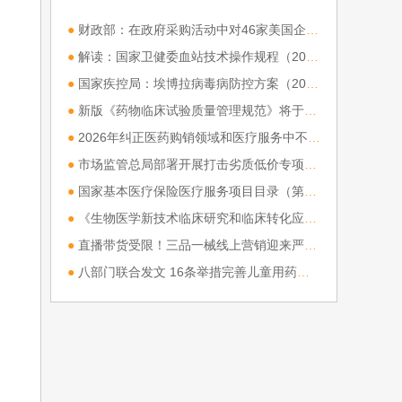
2018年在全国推开。那么医
●
财政部：在政府采购活动中对46家美国企业采取相关措施
改两票制是什么意思？
[详细]
●
解读：国家卫健委血站技术操作规程（2026版）
●
国家疾控局：埃博拉病毒病防控方案（2026年版）
●
新版《药物临床试验质量管理规范》将于9月1日起施行
●
2026年纠正医药购销领域和医疗服务中不正之风工作要点
●
市场监管总局部署开展打击劣质低价专项行动
●
国家基本医疗保险医疗服务项目目录（第一批）制定工作方案》政策解读
●
《生物医学新技术临床研究和临床转化应用管理条例》（国务院令第 818 号）正式实施
●
直播带货受限！三品一械线上营销迎来严格新规
●
八部门联合发文 16条举措完善儿童用药供应保障