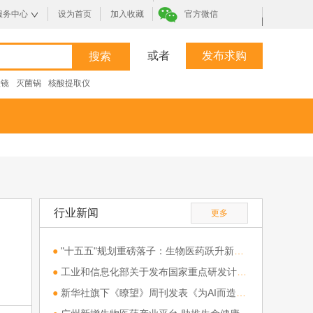
服务中心
设为首页
加入收藏
官方微信
|
或者
发布求购
微镜
灭菌锅
核酸提取仪
行业新闻
更多
●
"十五五"规划重磅落子：生物医药跃升新兴支柱产业，全链条支持开启行业新纪元
●
工业和信息化部关于发布国家重点研发计划“高端科研仪器研制”重点专项 2026年度（第一批）项目申报指南的通知
●
新华社旗下《瞭望》周刊发表《为AI而造：科研仪器新方向》