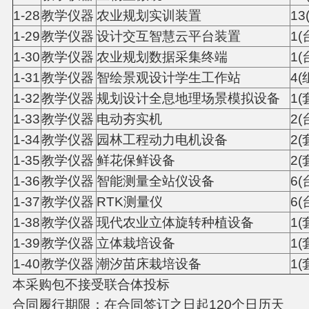
1-28
教学仪器
农业规划实训装置
13
1-29
教学仪器
设计交互智慧云平台装置
1(
1-30
教学仪器
农业规划数据采集终端
1(
1-31
教学仪器
智绘景观设计学生工作站
4(
1-32
教学仪器
规划设计全息地理场景模拟设备
1(
1-33
教学仪器
电动夯实机
2(
1-34
教学仪器
园林工程动力电机设备
2(
1-35
教学仪器
鲜花保鲜设备
2(
1-36
教学仪器
智能测量全站仪设备
6(
1-37
教学仪器
RTK测量仪
6(
1-38
教学仪器
现代农业立体旋转种植设备
1(
1-39
教学仪器
立体栽培设备
1(
1-40
教学仪器
潮汐苗床栽培设备
1(
本采购包不接受联合体投标
合同履行期限：在合同签订之日起120个日历天