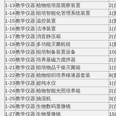
1-13
教学仪器
植物组培苗观察装置
2(
1-14
教学仪器
组培智能化管理系统装置
1(
1-15
教学仪器
温控装置
1(
1-16
教学仪器
洁净装置
1(
1-17
教学仪器
消音静压箱
2(
1-18
教学仪器
多功能灭菌机组
1(
1-19
教学仪器
组培制备装置设备
10
1-20
教学仪器
培养基磁力搅拌器
2(
1-21
教学仪器
组培物品干燥灭菌箱
1(
1-22
教学仪器
植物组织培养移液器套装
8(
1-23
教学仪器
超纯水仪
1(
1-24
教学仪器
植物智能光照培养箱
2(
1-25
教学仪器
抽湿机
3(
1-26
教学仪器
生物数码显微镜
2(
1-27
教学仪器
生物显微镜
15