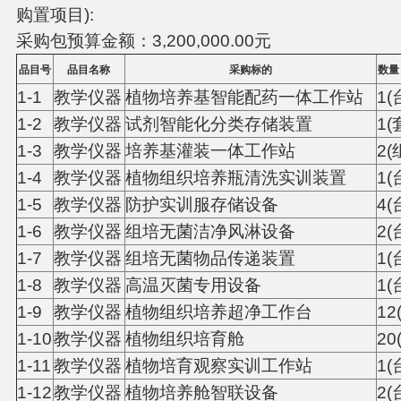
购置项目):
采购包预算金额：3,200,000.00元
品目号
品目名称
采购标的
数量
1-1
教学仪器
植物培养基智能配药一体工作站
1(
1-2
教学仪器
试剂智能化分类存储装置
1(
1-3
教学仪器
培养基灌装一体工作站
2(
1-4
教学仪器
植物组织培养瓶清洗实训装置
1(
1-5
教学仪器
防护实训服存储设备
4(
1-6
教学仪器
组培无菌洁净风淋设备
2(
1-7
教学仪器
组培无菌物品传递装置
1(
1-8
教学仪器
高温灭菌专用设备
1(
1-9
教学仪器
植物组织培养超净工作台
12
1-10
教学仪器
植物组织培育舱
20
1-11
教学仪器
植物培育观察实训工作站
1(
1-12
教学仪器
植物培养舱智联设备
2(