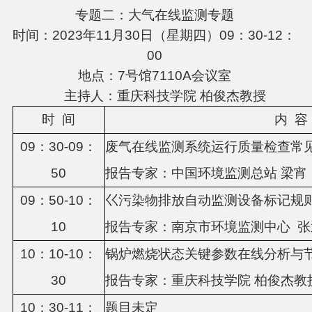
专题二：大气在线监测专题
时间：2023年11月30日（星期四）09：30-12：
00
地点：7号馆7110A会议室
主持人：重庆科技学院 柏俊杰教授
时
间
内
容
0
9
：
3
0-0
9
：
废气在线监测系统运行质量检查常
5
0
报告专家：
中国环境监测总站
梁宵
0
9
：
5
0-10：
巜污染物排放自动监测设备标记规
1
0
报告专家：
南京市环境监测中心
张
10：
1
0-1
0
：
锅炉燃烧状态关键参数在线分析与
3
0
报告专家：
重庆科技学院
柏俊杰教
1
0
：
3
0-1
1
：
题目未定