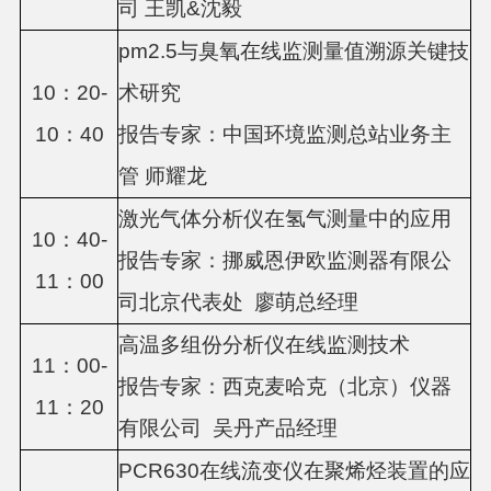
司
王凯
&
沈毅
pm2.5与臭氧在线监测量值溯源关键技
10：
2
0-
术研究
10：
4
0
报告专家：中国
环境监测总站业务主
管
师耀龙
激光气体分析仪在氢气测量中的应用
10：
4
0-
报告专家：
挪威恩伊欧监测器有限公
1
1
：
0
0
司北京代表处
廖萌总经理
高温多组份分析仪在线监测技术
1
1
：
00-
报告专家：
西克麦哈克（北京）仪器
11：20
有限公司
吴丹产品经理
PCR630在线流变仪在聚烯烃装置的应