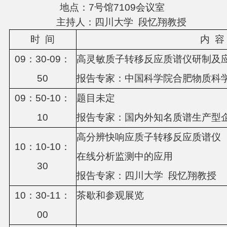
地点：7号馆7109会议室
主持人：四川大学 段忆翔教授
时
间
内
容
0
9
：
3
0-0
9
：
高灵敏质子转移反应质谱仪研制及
5
0
报告专家：中国科学院合肥物质科
0
9
：
5
0-10：
题目未定
1
0
报告专家：
国内外知名质谱生产型
高分辨快响应质子转移反应质谱仪
10：
1
0-1
0
：
在线分析监测中的应用
3
0
报告专家：四川大学
段忆翔教授
1
0
：
3
0-1
1
：
茶歇和参观展览
0
0