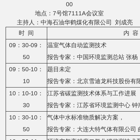
00
地点：7号馆7111A会议室
主持人：中海石油华鹤煤化有限公司 刘成亮
时
间
内
容
0
9
：
3
0-0
9
：
温室气体自动监测技术
5
0
报告专家：
中国环境监测总站
张杨
0
9
：
5
0-10：
题目未定
1
0
报告专家：
北京雪迪龙科技股份有
10：
1
0-1
0
：
江苏省碳监测技术体系与工作进展
3
0
报告专家：江苏省环境监测中心
钟
1
0
：
3
0-1
0
：
气体中水标准物质解决方案，
5
0
报告专家：
大连大特气体有限公司