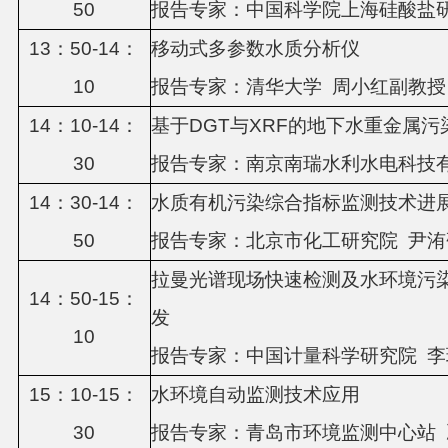
5
0
报告专家：
中国科学院上海硅酸盐
13：
5
0-1
4
：
移动式多参数水质分析仪
1
0
报告专家：
清华大学
周小红副教授
1
4
：
1
0-14：
基于
DGT与XRF的地下水重金属
3
0
报告专家：
南京南瑞水利水电科技
14：
3
0-14：
水质有机污染综合指标监测技术进
5
0
报告专家：
北京市化工研究院
尹洧
拉曼光谱现场快速检测及水环境污
14：
5
0-1
5
：
发
1
0
报告专家：
中国计量科学研究院
李
1
5
：
1
0-15：
水环境自动监测技术应用
3
0
报告专家：
青岛市环境监测中心站