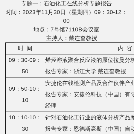
专题一：石油化工在线分析专题报告
时间：2023年11月30日（星期四）09：30-12：
00
地点：7号馆7110B会议室
主持人：戴连奎教授
时
间
内
容
0
9
：
3
0-0
9
：
烯烃溶液聚合反应液的原位拉曼分
5
0
报告专家：浙江大学
戴连奎教授
安捷伦在线检测产品及合作伙伴产
0
9
：
5
0-10：
报告专家：
安捷伦科技（中国）有
1
0
经理
10：
1
0-1
0
：
针对石油化工行业的液体分析产品
3
0
报告专家：
恩德斯豪斯（中国）自