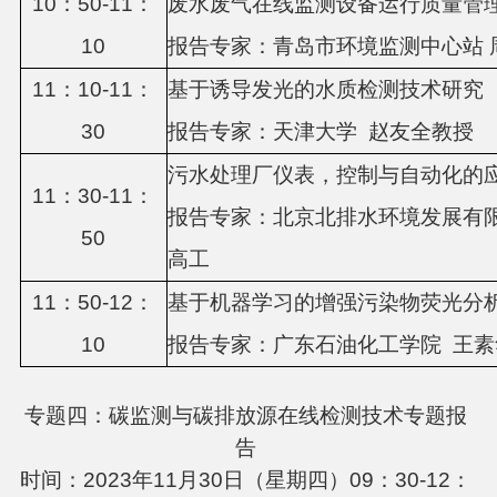
1
0
：
5
0-1
1
：
废水废气在线监测设备运行质量管
1
0
报告专家：
青岛市环境监测中心站
1
1
：
1
0-11：
基于诱导发光的水质检测技术研究
3
0
报告专家：
天津大学
赵友全教授
污水处理厂仪表，控制与自动化的
11：
3
0-1
1
：
报告专家：北京北排水环境发展有
5
0
高工
11：
5
0-1
2
：
基于机器学习的增强污染物荧光分
10
报告专家：
广东石油化工学院
王素
专题四：碳监测与碳排放源在线检测技术专题报
告
时间：2023年11月30日（星期四）09：30-12：