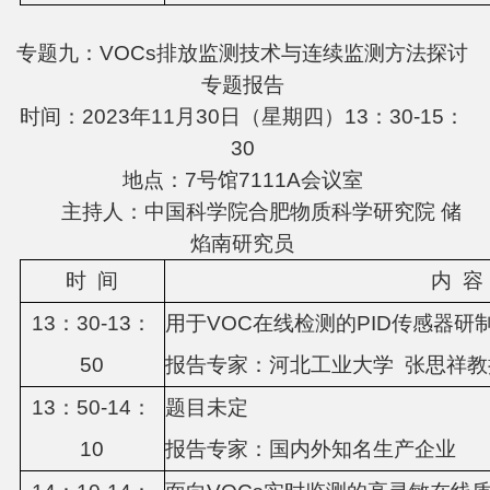
专题九：VOCs排放监测技术与连续监测方法探讨
专题报告
时间：2023年11月30日（星期四）13：30-15：
30
地点：7号馆7111A会议室
主持人：中国科学院合肥物质科学研究院 储
焰南研究员
时
间
内
容
13：
3
0-13：
用于
VOC在线检测的PID传感器研
5
0
报告专家：
河北工业大学
张思祥教
13：
5
0-1
4
：
题目未定
1
0
报告专家
：
国内外知名生产企业