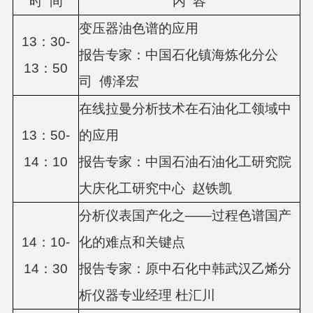
时
间
内
容
变压器油色谱的应用
13：
3
0-
报告专家：中国石化镇海炼化分公
13：
5
0
司
傅泽宏
在线拉曼分析技术在石油化工领域中
13：
5
0-
的应用
1
4
：
1
0
报告专家：
中国石油石油化工研究院
大庆化工研究中心
赵铁凯
分析仪表国产化之
——过程色谱国产
1
4
：
1
0-
化的难点和关键点
14：
3
0
报告专家：
原中石化中韩武汉乙烯分
析仪器专业经理
杜汇川