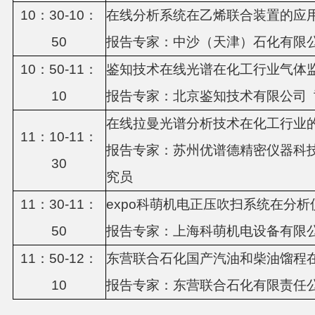
10：
3
0-1
0
：
在线分析系统在乙烯联合装置的应
5
0
报告专家：中沙（天津）石化有限
1
0
：
5
0-1
1
：
鉴知技术在线光谱在化工行业气体
1
0
报告专家：
北京鉴知技术有限公司
在线拉曼光谱分析技术在化工行业
1
1
：
1
0-11：
报告专家：
苏州优谱德精密仪器科
3
0
究员
11：
3
0-1
1
：
expo科萌机电正压吹扫系统在分
5
0
报告专家：上海科萌机电设备有限
11：
5
0-1
2
：
东营联合石化国产汽油和柴油馏程
10
报告专家：
东营联合石化有限责任