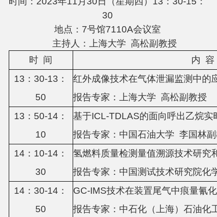
时间：2023年11月30日（星期四）13：30-15：
30
地点：7号馆7110A会议室
主持人：上海大学 高松副教授
时
间
内
容
13：
3
0-13：
红外成像技术在气体泄漏监测中的
5
0
报告专
家：
上海大学
高松副教授
13：
5
0-1
4
：
基于
ICL-TDLAS的面向呼出乙烷
1
0
报告专
家：
中国石油大学
李国林副
1
4
：
1
0-14：
氢燃料质量检测量值溯源技术研究
3
0
报告专
家：
中国测试技术研究院化
14：
3
0-14：
GC-IMS技术在装置尾气中痕量氰
5
0
报告专
家：中石化（上海）石油化