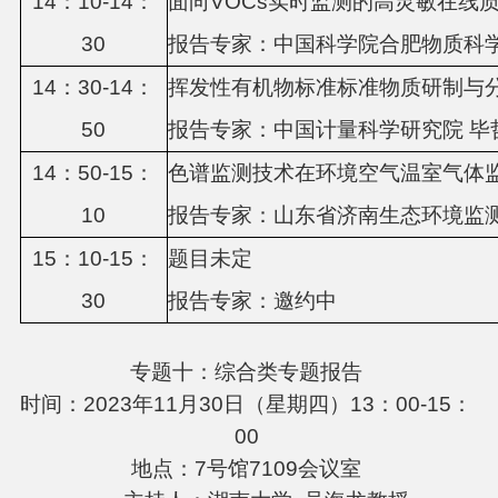
1
4
：
1
0-14：
面向
VOCs实时监测的高灵敏在线质
3
0
报告专家：
中国科学院合肥物质科
14：
3
0-14：
挥发性有机物标准标准物质研制与
5
0
报告专家：
中国计量科学研究院
毕
14：
5
0-1
5
：
色谱监测技术在环境空气温室气体
1
0
报告专家：山东省济南生态环境监
1
5
：
1
0-15：
题目未定
3
0
报告专家：
邀约中
专题十：综合类专题报告
时间：2023年11月30日（星期四）13：00-15：
00
地点：7号馆7109会议室