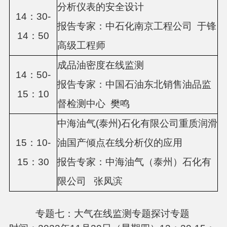
分析仪表的安全设计
14：
3
0-
报告专家：
中石化南京工程公司
于锋
14：
5
0
高级工程师
成品油密度在线监测
14：
5
0-
报告专家：
中国石油东北销售油品监
1
5
：
1
0
督检测中心
樊鸣
中海油气
(泰州)石化有限公司重质润滑
1
5
：
1
0-
油国产倾点在线分析仪的应用
15：
3
0
报告专家：
中海油气（泰州）石化有
限公司
张凤滨
专题七：大气在线监测专题探讨专题