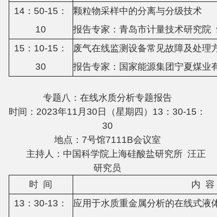
14：
5
0-1
5
：
颗粒物采样中的分离与分级技术
1
0
报告专
家：
青岛市计量技术研究院
1
5
：
1
0-15：
废气在线监测设备常见故障及处理
3
0
报告专
家：
国家能源集团宁夏煤业
专题八：在线水质分析专题报告
时间：2023年11月30日（星期四）13：30-15：
30
地点：7号馆7111B会议室
主持人：中国科学院上海硅酸盐研究所 汪正
研究员
时
间
内
容
13：
3
0-13：
应用于水质重金属分析的在线式液