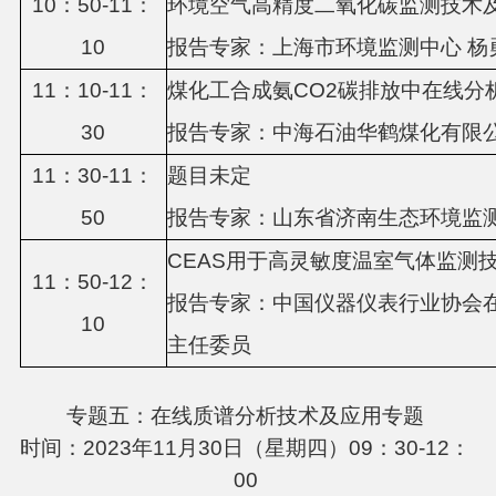
1
0
：
50
-1
1
：
环境空气高精度二氧化碳监测技术
10
报告专家：上海市环境监测中心
杨
1
1
：
10
-11：
煤化工合成氨
CO2碳排放中在线分
3
0
报告专家：
中海石油华鹤煤化有限
11：
3
0-1
1
：
题目未定
5
0
报告专家：
山东省济南生态环境监
CEAS用于高灵敏度温室气体监测
11：
50
-1
2
：
报告专家：
中国仪器仪表行业协会
1
0
主任委员
专题五：在线质谱分析技术及应用专题
时间：2023年11月30日（星期四）09：30-12：
00