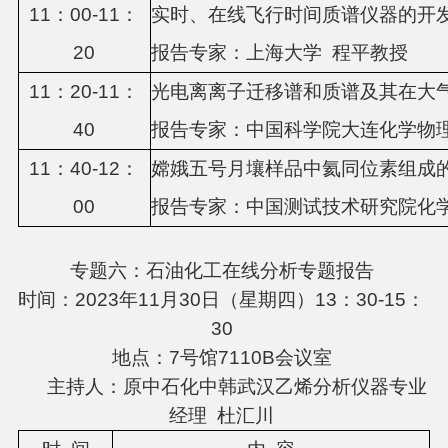
11
：
00
-1
1
：
实时、在线飞行时间质谱仪器的开
20
报告专家：上海大学
程平教授
1
1
：
20
-11：
光电离离子迁移谱和质谱及其在大
4
0
报告专家：
中国科学院大连化学物
11：
4
0-1
2
：
嫦娥五号月壤样品中氦同位素组成
0
0
报告专家：
中国测试技术研究院化
专题六：石油化工在线分析专题报告
时间：2023年11月30日（星期四）13：30-15：
30
地点：7号馆7110B会议室
主持人：原中石化中韩武汉乙烯分析仪器专业
经理 杜汇川