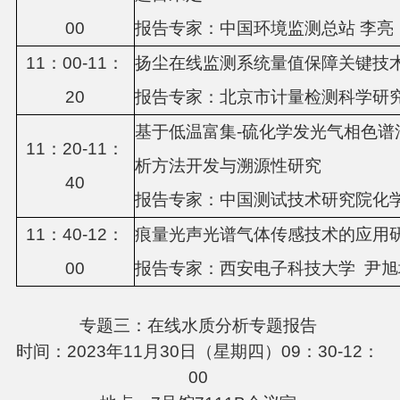
0
0
报告专家：
中国环境监测总站
李亮
1
1
：
00-11：
扬尘在线监测系统量值保障关键技
2
0
报告专家：
北京市计量检测科学研
基于低温富集
-硫化学发光气相色
11：
2
0-1
1
：
析方法开发与溯源性研究
4
0
报告专家：
中国测试技术研究院化
11：
4
0-1
2
：
痕量光声光谱气体传感技术的应用
0
0
报告专家：
西安电子科技大学
尹旭
专题三：在线水质分析专题报告
时间：2023年11月30日（星期四）09：30-12：
00