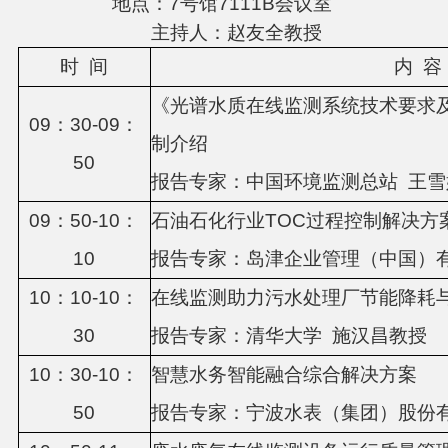
地点：7号馆7111B会议室
主持人：赵友全教授
时
间
内
容
《光谱水质在线监测系统技术要求
0
9
：
3
0-0
9
：
制介绍
5
0
报告专家：中国环境监测总站
王雪
0
9
：
5
0-10：
石油石化行业
TOC过程控制解决方
1
0
报告专家：岛津企业管理（中国）
10：
1
0-1
0
：
在线监测助力污水处理厂节能降耗
3
0
报告专家：
清华大学
施汉昌教授
10：
3
0-1
0
：
智慧水务智能融合综合解决方案
5
0
报告专家：宁波水表（集团）股份