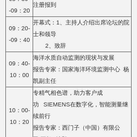
注册报到
-09：
2
0
开幕式：
1、主持人介绍出席论坛的院
09：
2
0-
士和领导
-09：
4
0
2、致辞
海洋水质自动监测的现状与发展
09
：
4
0-
报告专家：国家海洋环境监测中心
杨
10
：
00
凯副主任
专精气相色谱，助力客户成
功
SIEMENS在数字化，智能测量继
10
：
0
0-
续前行
10
：
2
0
报告专家：
西门子（中国）有限公