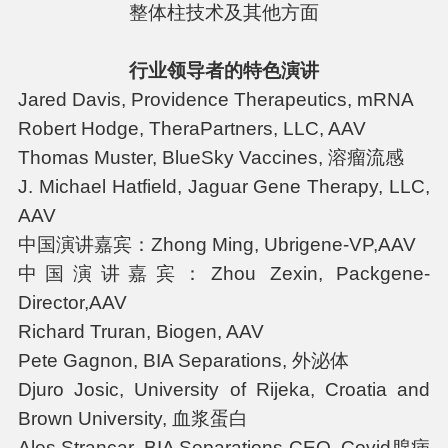
整体柱技术及其他方面
行业领导者的特色演讲
Jared Davis, Providence Therapeutics, mRNA
Robert Hodge, TheraPartners, LLC, AAV
Thomas Muster, BlueSky Vaccines, 溶瘤流感
J. Michael Hatfield, Jaguar Gene Therapy, LLC,
AAV
中国演讲嘉宾：Zhong Ming, Ubrigene-VP,AAV
中国演讲嘉宾：Zhou Zexin, Packgene-
Director,AAV
Richard Truran, Biogen, AAV
Pete Gagnon, BIA Separations, 外泌体
Djuro Josic, University of Rijeka, Croatia and
Brown University, 血浆蛋白
Ales Strancar, BIA Separations-CEO, Covid腺病