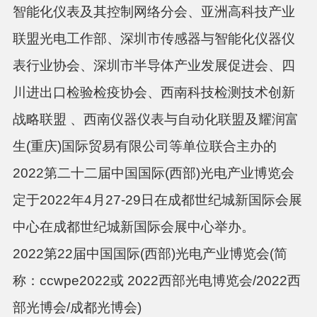
智能化仪表及其控制网络分会、亚洲高科技产业
联盟光电工作部、深圳市传感器与智能化仪器仪
表行业协会、深圳市半导体产业发展促进会、四
川进出口检验检疫协会、西南科技检测技术创新
战略联盟
、西南仪器仪表与自动化联盟及耀润富
生
(
重庆
)
国际贸易有限公司等单位联合主办的
2022
第二十二届中国国际
(
西部
)
光电产业博览会
定于
2022
年
4
月
27-29
日在成都世纪城新国际会展
中心在成都世纪城新国际会展中心举办。
2022
第
22
届中国国际
(
西部
)
光电产业博览会
(
简
称：
ccwpe
2022
或
2022
西部光电博览会
/2022
西
部光博会
/
成都光博会
)