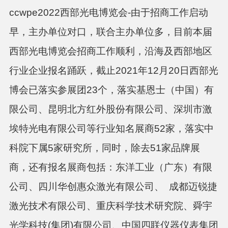
ccwpe2022
西部光电博览会
-
由于招商工作启动
早，主办单位对口，联合主办单位多，目前本届
西部光电博览会招商工作顺利，沿海及西部地区
行业企业报名踊跃，截止
2021
年
12
月
20
日西部光
博会已落实参展团
23
个，落实基恩士（中国）有
限公司、昆明北方红外股份有限公司、深圳市激
埃特光电有限公司等行业知名展商
52
家，落实中
科院下属
5
家研究所，同时，除去
51
家品牌展
商，还有报名展商包括：东洋工业（广东）有限
公司、四川华创惠众激光有限公司、 成都迈锐捷
激光技术有限公司、重庆科学技术研究院、舜宇
光学科技
(
集团
)
有限公司、中国四联仪器仪表集团