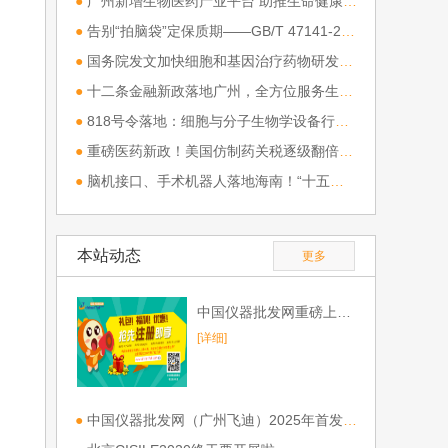
●
广州新增生物医药产业平台 助推生命健康产业集聚升级
●
告别“拍脑袋”定保质期——GB/T 47141-2026《食品保质期确定指南》深度解析
●
国务院发文加快细胞和基因治疗药物研发应用，我国生物医药产业迎来顶层战略升级
●
十二条金融新政落地广州，全方位服务生物医药全产业链
●
818号令落地：细胞与分子生物学设备行业迎来“合规驱动”新格局
●
重磅医药新政！美国仿制药关税逐级翻倍，最高 200%
●
脑机接口、手术机器人落地海南！“十五五” 布局全链条智慧医疗
本站动态
更多
中国仪器批发网重磅上线，欢迎免费注册！
[详细]
●
中国仪器批发网（广州飞迪）2025年首发参展第一站CHINA LAB 2025