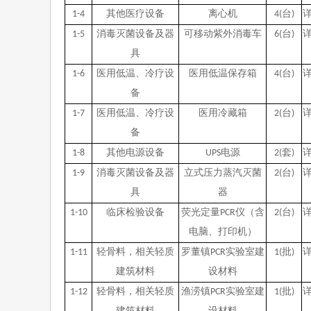
1-4
其他医疗设备
离心机
4(
台
)
1-5
消毒灭菌设备及器
可移动紫外消毒车
6(
台
)
具
1-6
医用低温、冷疗设
医用低温保存箱
4(
台
)
备
1-7
医用低温、冷疗设
医用冷藏箱
2(
台
)
备
1-8
其他电源设备
UPS
电源
2(
套
)
1-9
消毒灭菌设备及器
立式压力蒸汽灭菌
2(
台
)
具
器
1-10
临床检验设备
荧光定量
PCR
仪（含
2(
台
)
电脑、打印机）
1-11
轻骨料，相关轻质
罗董镇
PCR
实验室建
1(
批
)
建筑材料
设材料
1-12
轻骨料，相关轻质
渔涝镇
PCR
实验室建
1(
批
)