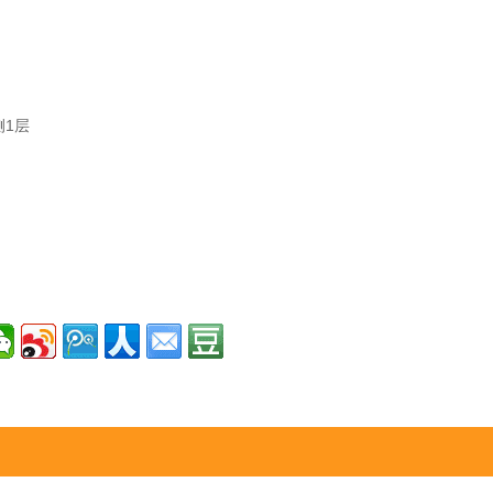
侧
1
层