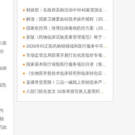
2018年在全国推开。那么医
●
财政部：在政府采购活动中对46家美国企业采取相关措施
改两票制是什么意思？
[详细]
●
解读：国家卫健委血站技术操作规程（2026版）
●
国家疾控局：埃博拉病毒病防控方案（2026年版）
●
新版《药物临床试验质量管理规范》将于9月1日起施行
（或
●
2026年纠正医药购销领域和医疗服务中不正之风工作要点
分
●
市场监管总局部署开展打击劣质低价专项行动
●
国家基本医疗保险医疗服务项目目录（第一批）制定工作方案》政策解读
如依
●
《生物医学新技术临床研究和临床转化应用管理条例》（国务院令第 818 号）正式实施
●
直播带货受限！三品一械线上营销迎来严格新规
报告
●
八部门联合发文 16条举措完善儿童用药供应保障
内
较
罚款