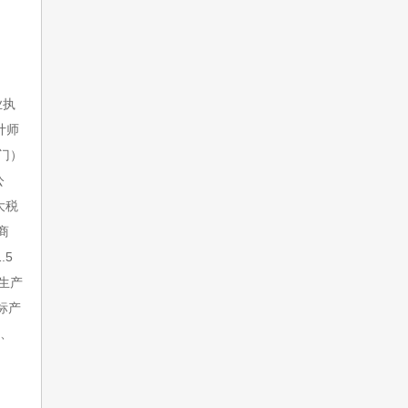
业执
计师
门）
公
大税
商
1.5
生产
标产
、