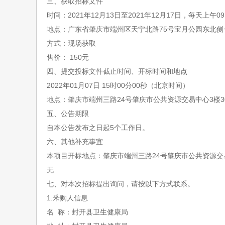
三、获取招标文件
时间：
2021
年
12
月
13
日至
2021
年
12
月
17
日，每天上午
09
地点：广东省肇庆市端州区天宁北路
75
号宝月公园东北侧
方式：现场获取
售价：
150
元
四、提交投标文件截止时间、开标时间和地点
2022
年
01
月
07
日
15
时
00
分
00
秒（北京时间）
地点：肇庆市端州三路
24
号肇庆市公共资源交易中心
3
楼
3
五、公告期限
自本公告发布之日起
5
个工作日。
六、其他补充事宜
本项目开标地点：肇庆市端州三路
24
号肇庆市公共资源交
无
七、对本次招标提出询问，请按以下方式联系。
1.
釆购人信息
名
称：封开县卫生健康局