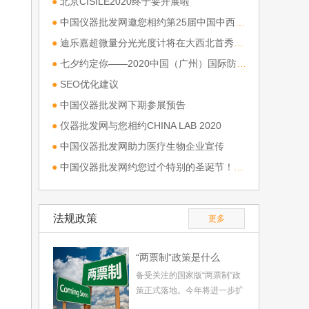
●
北京CISILE2020终于要开展啦
●
中国仪器批发网邀您相约第25届中国中西部（合肥）医疗器械
●
迪乐嘉超微量分光光度计将在大西北首秀（第三十八届西部国际医疗器械展）
●
七夕约定你——2020中国（广州）国际防疫物资展
●
SEO优化建议
●
中国仪器批发网下期参展预告
●
仪器批发网与您相约CHINA LAB 2020
●
中国仪器批发网助力医疗生物企业宣传
●
中国仪器批发网约您过个特别的圣诞节！！！
法规政策
更多
“两票制”政策是什么
备受关注的国家版“两票制”政
策正式落地。今年将进一步扩
大“两票制”实施范围，争取