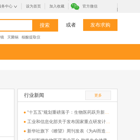
服务中心
设为首页
加入收藏
官方微信
|
或者
发布求购
微镜
灭菌锅
核酸提取仪
行业新闻
更多
●
"十五五"规划重磅落子：生物医药跃升新兴支柱产业，全链条支持开启行业新纪元
●
工业和信息化部关于发布国家重点研发计划“高端科研仪器研制”重点专项 2026年度（第一批）项目申报指南的通知
●
新华社旗下《瞭望》周刊发表《为AI而造：科研仪器新方向》