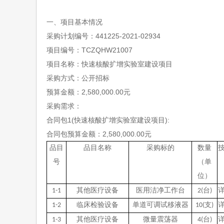
一、项目基本情况
采购计划编号：
441225-2021-02934
项目编号：
TCZQHW21007
项目名称：快速核酸扩增实验室建设项目
采购方式：公开招标
预算金额：
2,580,000.00
元
采购需求：
合同包
1(
快速核酸扩增实验室建设项目
):
合同包预算金额：
2,580,000.00
元
品目
品目名称
采购标的
数量
号
（单
位）
1-1
其他医疗设备
医用洁净工作台
2(
台
)
1-2
临床检验设备
单道可调试移液器
10(
支
)
1-3
其他医疗设备
微量震荡器
4(
台
)