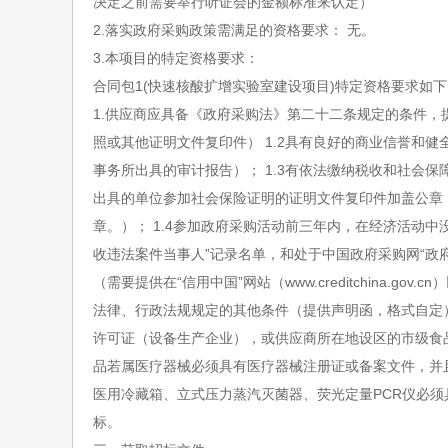
决定之前需要举行听证会的金额标准来认定）
2.
落实政府采购政策需满足的资格要求：
无。
3.
本项目的特定资格要求：
合同包
1(
快速核酸扩增实验室建设项目
)
特定资格要求如下
1.
供应商应具备《政府采购法》第二十二条规定的条件，
照或其他证明文件复印件）
1.2
具有良好的商业信誉和健
事务所出具的审计报告）；
1.3
有依法缴纳税收和社会保
出具的单位参加社会保险证明的证明文件复印件加盖公章
章。）；
1.4
参加政府采购活动前三年内，在经济活动中没
收违法案件当事人”记录名单，和处于中国政府采购网“政
（需要提供在“信用中国”网站（
www.creditchina.gov.cn
）
法律、行政法规规定的其他条件（提供声明函，格式自定
许可证（设备生产企业），或供应商所在地设区的市级食
品若属医疗器械必须具有医疗器械注册证或备案文件，并
医用冷藏箱、立式压力蒸汽灭菌器、荧光定量
PCR
仪必须
标。