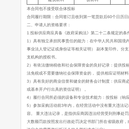
建筑材料
设材料
本合同包不接受联合体投标
合同履行期限：合同签订且收到第一笔货款后
60
个日历日
二、申请人的资格要求：
1.
投标供应商应具备《政府采购法》第二十二条规定的条
1
）具有独立承担民事责任的能力：在中华人民共和国境内
事业法人登记证或身份证等相关证明） 副本复印件。分
支机构的授权书。
2
）有依法缴纳税收和社会保障资金的良好记录：提供投
法免税或不需要缴纳社会保障资金的， 提供相应证明材料
3
）具有良好的商业信誉和健全的财务会计制度：供应商
或基本开户行出具的资信证明） 。
4
）履行合同所必须的设备和专业技术能力：按投标（响
5
）参加采购活动前
3
年内，在经营活动中没有重大违法记
容。 重大违法记录，是指供应商因违法经营受到刑事处
大数额罚款按照发出行政处罚决定书部门所在省级政府，