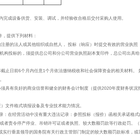
内完成设备供货、安装、调试，并经验收合格后交付采购人使用。
件，提供下列材料：
注册的法人或其他组织或自然人， 投标（响应）时提交有效的营业执照
支机构投标的，须提供总公司和分公司营业执照副本复印件，总公司出具给
标截止日前
6
个月内任意
1
个月依法缴纳税收和社会保障资金的相关材料。 
。
必须具有良好的商业信誉和健全的财务会计制度（提供
2020
年度财务状况
应）文件格式填报设备及专业技术能力情况。
录：在经营活动中没有重大违法记录：参照投标（报价）函相关承诺格式
罚或者责令停产停业、吊销许可证或者执照、较大数额罚款等行政处罚。（
或实行垂直领导的国务院有关行政主管部门制定的较大数额罚款标准，或