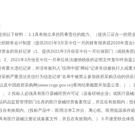
:
提供以下材料：
1.1
具有独立承担民事责任的能力。（提供三证合一的营
全的财务会计制度（提供
2021
年
3
月至今任一月的财务报表或
2020
年度会
障资金的良好记录（
1
、提供
2021
年
3
月份至今任一月社保部门（或税务部
；
2
、
2021
年
3
月份至今任一月单位依法缴纳税收的证明文件复印件加盖
有重大违纪记录，并没有被列入“信用中国”网站“记录失信被执行人或重
府采购严重违法失信行为信息记录”名单中被禁止参加政府采购活动的供应
以及中国政府采购网
(www.ccgp.gov.cn)
查询结果截图并加盖公章。）；
）。
2.
投标人必须具有医疗器械经营许可证（设备经销企业）或医疗器械
品药品监督管理部门出具的医疗器械经营备案凭证，并且在有效期内；投
且在有效期内。
(
投标产品中：医用洁净工作台、离心机、医用低温保存箱
具有医疗器械注册证或备案文件，并且在有效期内。）
3.
不接受联合体投